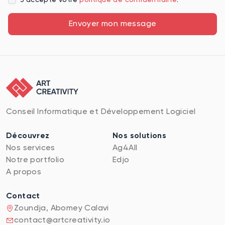
J’accepte votre
politique de confidentialité
.
Envoyer mon message
Conseil Informatique et Développement Logiciel
Découvrez
Nos solutions
Nos services
Ag4All
Notre portfolio
Edjo
A propos
Contact
Zoundja, Abomey Calavi
contact@artcreativity.io